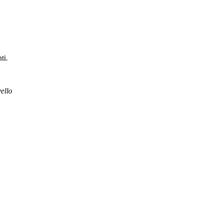
ti.
vello